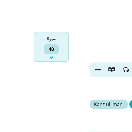
سورۃ
40
Kanz ul Iman