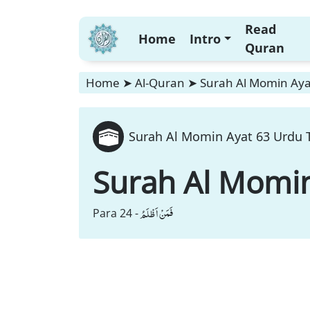
Read
Home
Intro
Quran
Home
➤
Al-Quran
➤
Surah Al Momin Aya
Surah Al Momin Ayat 63 Urdu T
Surah Al Momi
فَمَنْ اَظْلَمُ
Para 24 -