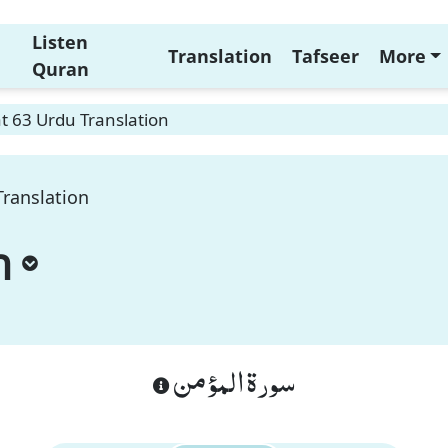
Listen
Translation
Tafseer
More
Quran
t 63 Urdu Translation
ranslation
n
سورة المؤمن