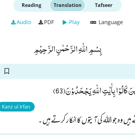
Reading
Translation
Tafseer
Audio
PDF
Play
Language
بِسْمِ اللّٰهِ الرَّحْمٰنِ الرَّحِیْمِ
نَ كَانُوْا بِاٰیٰتِ اللّٰهِ یَجْحَدُوْنَ(63
Kanz ul Irfan
یں وہ جو اللہ کی آیتوں کا انکار کرتے ہیں ۔