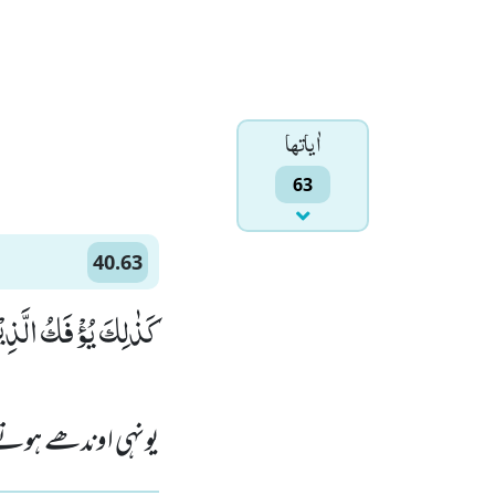
اٰياتها
63
40.63
كَذٰلِكَ یُؤْفَكُ الَّذِیْ)
یونہی اوندھے ہوتے ہ