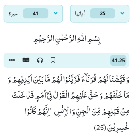
اٰياتها
سورۃ
41
25
بِسْمِ اللّٰهِ الرَّحْمٰنِ الرَّحِیْمِ
41.25
وَ قَیَّضْنَا لَهُمْ قُرَنَآءَ فَزَیَّنُوْا لَهُمْ مَّا بَیْنَ اَیْدِیْهِمْ وَ
مَا خَلْفَهُمْ وَ حَقَّ عَلَیْهِمُ الْقَوْلُ فِیْۤ اُمَمٍ قَدْ خَلَتْ
مِنْ قَبْلِهِمْ مِّنَ الْجِنِّ وَ الْاِنْسِۚ-اِنَّهُمْ كَانُوْا
خٰسِرِیْنَ۠ (25)