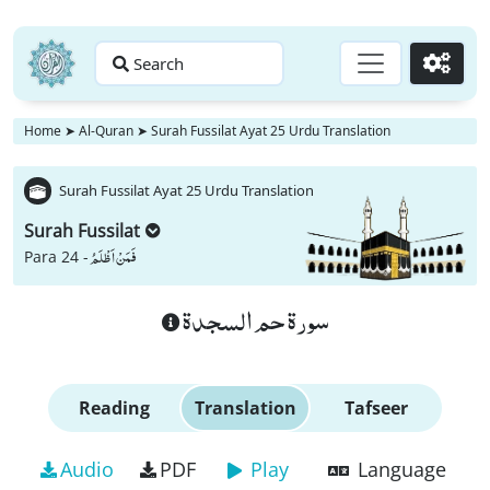
Search
Go
Home
➤
Al-Quran
➤
Surah Fussilat Ayat 25 Urdu Translation
Surah Fussilat Ayat 25 Urdu Translation
Surah Fussilat
فَمَنْ اَظْلَمُ
Para 24 -
سورة حم السجدة
Reading
Translation
Tafseer
Audio
PDF
Play
Language