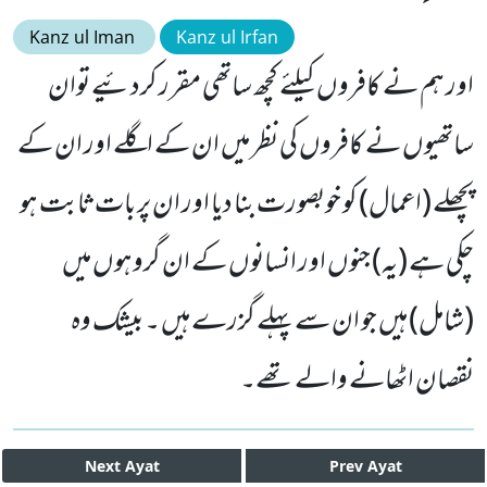
Kanz ul Iman
Kanz ul Irfan
اور ہم نے کافروں کیلئے کچھ ساتھی مقرر کردئیے توان
ساتھیوں نے کافروں کی نظر میں ان کے اگلے اور ان کے
پچھلے (اعمال) کو خوبصورت بنا دیا اور ان پر بات ثابت ہو
چکی ہے (یہ) جنوں اور انسانوں کے ان گروہوں میں
(شامل) ہیں جو ان سے پہلے گزرے ہیں ۔ بیشک وہ
نقصان اٹھانے والے تھے۔
Next
Ayat
Prev
Ayat