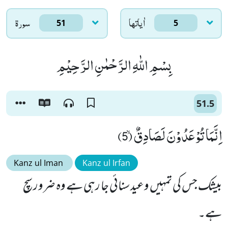
اٰياتها
سورۃ
51
5
بِسْمِ اللّٰهِ الرَّحْمٰنِ الرَّحِیْمِ
51.5
اِنَّمَا تُوْعَدُوْنَ لَصَادِقٌۙ (5)
Kanz ul Iman
Kanz ul Irfan
بیشک جس کی تمہیں وعید سنائی جا رہی ہے وہ ضرور سچ
ہے۔