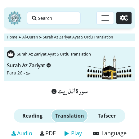
Search
Go
Home
➤
Al-Quran
➤
Surah Az Zariyat Ayat 5 Urdu Translation
Surah Az Zariyat Ayat 5 Urdu Translation
Surah Az Zariyat
حٰمٓ
Para 26 -
سورة الذريت
Reading
Translation
Tafseer
Audio
PDF
Play
Language