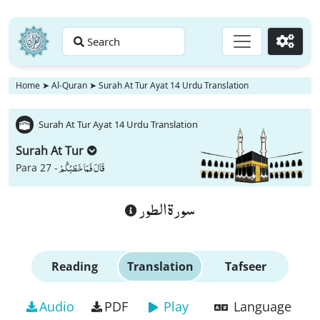
Search
Go
Home
➤
Al-Quran
➤
Surah At Tur Ayat 14 Urdu Translation
Surah At Tur Ayat 14 Urdu Translation
Surah At Tur
قَالَ فَمَا خَطْبُكُمْ
Para 27 -
سورة الطور
Reading
Translation
Tafseer
Audio
PDF
Play
Language