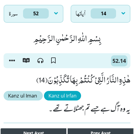
اٰياتها
سورۃ
52
14
بِسْمِ اللّٰهِ الرَّحْمٰنِ الرَّحِیْمِ
52.14
هٰذِهِ النَّارُ الَّتِیْ كُنْتُمْ بِهَا تُكَذِّبُوْنَ(14)
Kanz ul Iman
Kanz ul Irfan
یہ وہ آگ ہے جسے تم جھٹلاتے تھے۔
Next
Ayat
Prev
Ayat