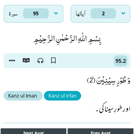
اٰياتها
سورۃ
95
2
بِسْمِ اللّٰهِ الرَّحْمٰنِ الرَّحِیْمِ
95.2
وَ طُوْرِ سِیْنِیْنَۙ (2)
Kanz ul Iman
Kanz ul Irfan
اور طورِ سینا کی۔
Next
Ayat
Prev
Ayat