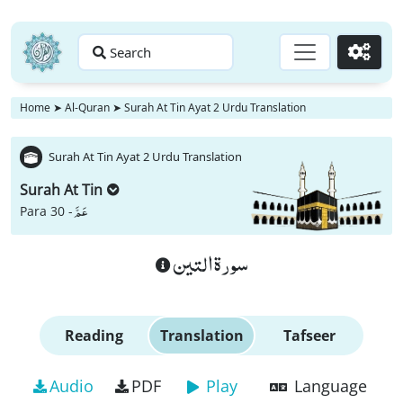
Search
Go
Home
➤
Al-Quran
➤
Surah At Tin Ayat 2 Urdu Translation
Surah At Tin Ayat 2 Urdu Translation
Surah At Tin
عَمَّ
Para 30 -
سورة التين
Reading
Translation
Tafseer
Audio
PDF
Play
Language