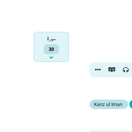
سورۃ
30
Kanz ul Iman