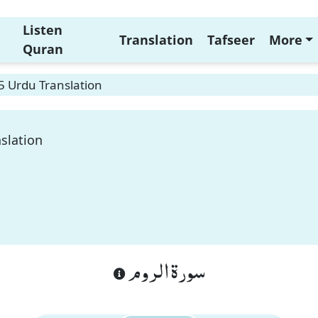
Listen
Translation
Tafseer
More
Quran
5 Urdu Translation
slation
سورة الروم