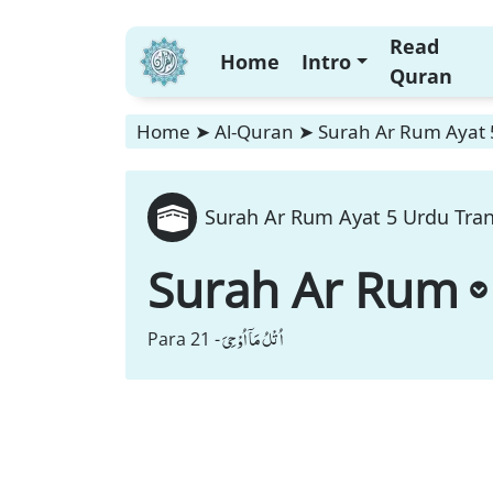
Read
Home
Intro
Quran
Home
➤
Al-Quran
➤
Surah Ar Rum Ayat 
Surah Ar Rum Ayat 5 Urdu Tran
Surah Ar Rum
اُتْلُ مَاۤ اُوْحِیَ
Para 21 -