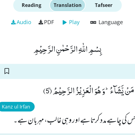
Reading
Translation
Tafseer
Audio
PDF
Play
Language
بِسْمِ اللّٰهِ الرَّحْمٰنِ الرَّحِیْمِ
 مَنْ یَّشَآءُؕ-وَ هُوَ الْعَزِیْزُ الرَّحِیْمُۙ (5
Kanz ul Irfan
جس کی چاہے مدد کرتا ہے اور وہی غالب، مہربان ہے۔