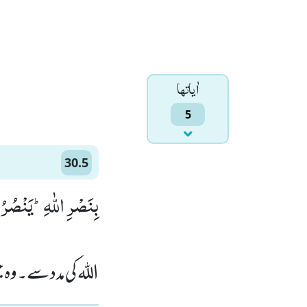
اٰياتها
5
30.5
بِنَصْرِ اللّٰهِؕ-یَنْصُرُ)
الله کی مدد سے۔وہ 