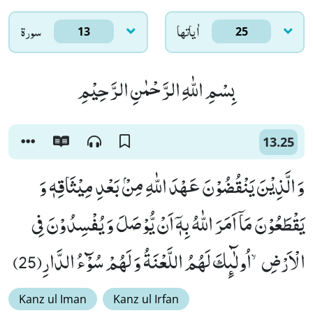
اٰياتها
سورۃ
13
25
بِسْمِ اللّٰهِ الرَّحْمٰنِ الرَّحِیْمِ
13.25
وَ الَّذِیْنَ یَنْقُضُوْنَ عَهْدَ اللّٰهِ مِنْۢ بَعْدِ مِیْثَاقِهٖ وَ
یَقْطَعُوْنَ مَاۤ اَمَرَ اللّٰهُ بِهٖۤ اَنْ یُّوْصَلَ وَ یُفْسِدُوْنَ فِی
الْاَرْضِۙ-اُولٰٓىٕكَ لَهُمُ اللَّعْنَةُ وَ لَهُمْ سُوْٓءُ الدَّارِ(25)
Kanz ul Iman
Kanz ul Irfan