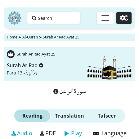
Search
Go
Home
➤
Al-Quran
➤
Surah Ar Rad Ayat 25
Surah Ar Rad Ayat 25
Surah Ar Rad
وَ مَاۤ اُبَرِّئُ
Para 13 -
سورة الرعد
Reading
Translation
Tafseer
Audio
PDF
Play
Language