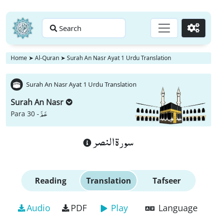
Search
Go
Home
➤
Al-Quran
➤
Surah An Nasr Ayat 1 Urdu Translation
Surah An Nasr Ayat 1 Urdu Translation
Surah An Nasr
عَمَّ
Para 30 -
سورة النصر
Reading
Translation
Tafseer
Audio
PDF
Play
Language