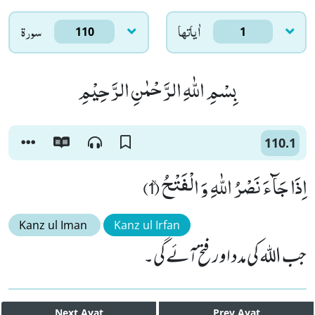
اٰياتها
سورۃ
110
1
بِسْمِ اللّٰهِ الرَّحْمٰنِ الرَّحِیْمِ
110.1
اِذَا جَآءَ نَصْرُ اللّٰهِ وَ الْفَتْحُۙ (1)
Kanz ul Iman
Kanz ul Irfan
جب اللہ کی مدد اور فتح آئے گی۔
Next
Ayat
Prev
Ayat