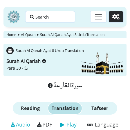
Search
Go
Home
➤
Al-Quran
➤
Surah Al Qariah Ayat 8 Urdu Translation
Surah Al Qariah Ayat 8 Urdu Translation
Surah Al Qariah
عَمَّ
Para 30 -
سورة القارعة
Reading
Translation
Tafseer
Audio
PDF
Play
Language