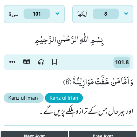
اٰياتها
سورۃ
101
8
بِسْمِ اللّٰهِ الرَّحْمٰنِ الرَّحِیْمِ
101.8
وَ اَمَّا مَنْ خَفَّتْ مَوَازِیْنُهٗۙ (8)
Kanz ul Iman
Kanz ul Irfan
اور بہرحال جس کے ترازو ہلکے پڑیں گے۔
Next
Ayat
Prev
Ayat