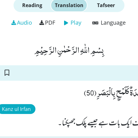
Reading
Translation
Tafseer
Audio
PDF
Play
Language
بِسْمِ اللّٰهِ الرَّحْمٰنِ الرَّحِیْمِ
ِدَةٌ كَلَمْحٍۭ بِالْبَصَرِ(50
Kanz ul Irfan
رف ایک بات ہے جیسے پلک جھپکنا۔