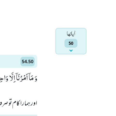
اٰياتها
50
54.50
وَ مَاۤ اَمْرُنَاۤ اِلَّا وَاح)
اور ہمارا کام تو ص