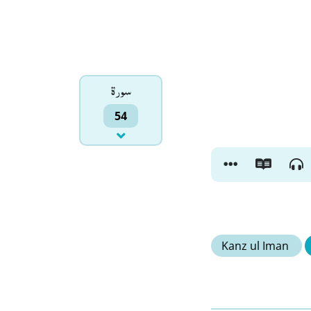
سورۃ
54
Kanz ul Iman