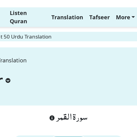
Listen
Translation
Tafseer
More
Quran
t 50 Urdu Translation
ranslation
r
سورة القمر