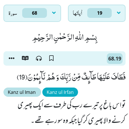
اٰياتها
سورۃ
68
19
بِسْمِ اللّٰهِ الرَّحْمٰنِ الرَّحِیْمِ
68.19
فَطَافَ عَلَیْهَا طَآىٕفٌ مِّنْ رَّبِّكَ وَ هُمْ نَآىٕمُوْنَ(19)
Kanz ul Iman
Kanz ul Irfan
تو اس باغ پر تیرے رب کی طرف سے ایک پھیری
کرنے والا پھیری کر گیا جبکہ وہ سو رہے تھے۔