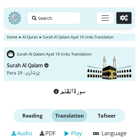
Search
Go
Home
➤
Al-Quran
➤
Surah Al Qalam Ayat 19 Urdu Translation
Surah Al Qalam Ayat 19 Urdu Translation
Surah Al Qalam
تَبٰرَكَ الَّذِیْ
Para 29 -
سورة القلم
Reading
Translation
Tafseer
Audio
PDF
Play
Language