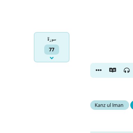
سورۃ
77
Kanz ul Iman