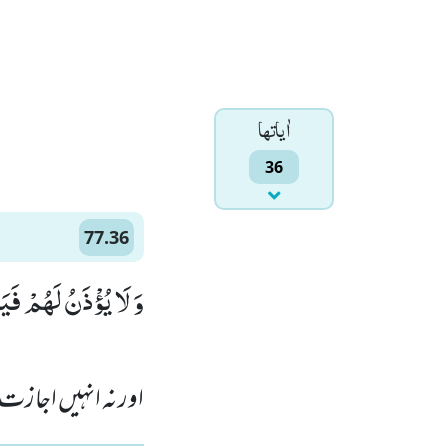
اٰياتها
36
77.36
وَ لَا یُؤْذَنُ لَهُمْ فَیَ)
اور نہ انہیں اجازت