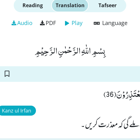
Reading
Translation
Tafseer
Audio
PDF
Play
Language
بِسْمِ اللّٰهِ الرَّحْمٰنِ الرَّحِیْمِ
عْتَذِرُوْنَ(36
Kanz ul Irfan
 ملے گی کہ معذرت کریں۔