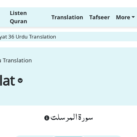
Listen
Translation
Tafseer
More
Quran
yat 36 Urdu Translation
 Translation
lat
سورة المرسلت