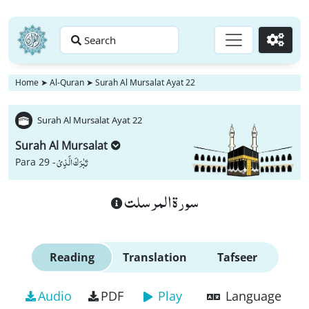
Search
Go
Home
➤
Al-Quran
➤
Surah Al Mursalat Ayat 22
Surah Al Mursalat Ayat 22
Surah Al Mursalat
تَبٰرَكَ الَّذِیْ
Para 29 -
سورة المرسلت
Reading
Translation
Tafseer
Audio
PDF
Play
Language