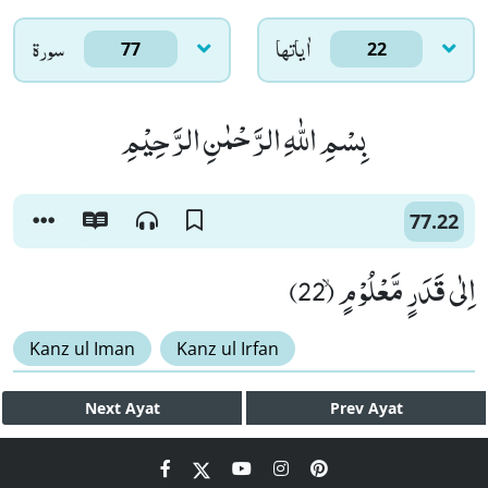
اٰياتها
سورۃ
77
22
بِسْمِ اللّٰهِ الرَّحْمٰنِ الرَّحِیْمِ
77.22
اِلٰى قَدَرٍ مَّعْلُوْمٍۙ (22)
Kanz ul Iman
Kanz ul Irfan
Next
Ayat
Prev
Ayat