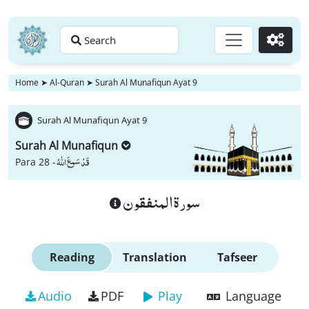
Search
Go
Home
➤
Al-Quran
➤
Surah Al Munafiqun Ayat 9
Surah Al Munafiqun Ayat 9
Surah Al Munafiqun
قَدْ سَمِعَ اللّٰهُ
Para 28 -
سورة المنفقون
Reading
Translation
Tafseer
Audio
PDF
Play
Language