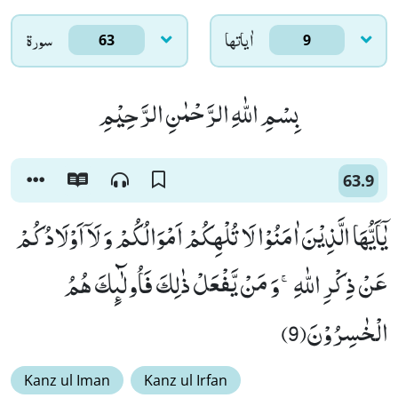
اٰياتها
سورۃ
63
9
بِسْمِ اللّٰهِ الرَّحْمٰنِ الرَّحِیْمِ
63.9
یٰۤاَیُّهَا الَّذِیْنَ اٰمَنُوْا لَا تُلْهِكُمْ اَمْوَالُكُمْ وَ لَاۤ اَوْلَادُكُمْ
عَنْ ذِكْرِ اللّٰهِۚ-وَ مَنْ یَّفْعَلْ ذٰلِكَ فَاُولٰٓىٕكَ هُمُ
الْخٰسِرُوْنَ(9)
Kanz ul Iman
Kanz ul Irfan