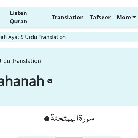
Listen
Translation
Tafseer
More
Quran
h Ayat 5 Urdu Translation
rdu Translation
ahanah
سورة الممتحنة