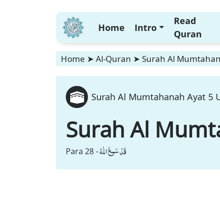
Read
Home
Intro
Quran
Home
➤
Al-Quran
➤
Surah Al Mumtahana
Surah Al Mumtahanah Ayat 5 U
Surah Al Mumt
قَدْ سَمِعَ اللّٰهُ
Para 28 -