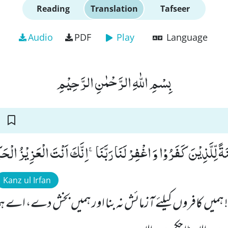
Reading
Translation
Tafseer
Audio
PDF
Play
Language
بِسْمِ اللّٰهِ الرَّحْمٰنِ الرَّحِیْمِ
ْنَةً لِّلَّذِیْنَ كَفَرُوْا وَ اغْفِرْ لَنَا رَبَّنَاۚ-اِنَّكَ اَنْتَ الْعَزِیْزُ الْح
Kanz ul Irfan
یں کافروں کیلئے آزمائش نہ بنا اور ہمیں بخش دے، ا