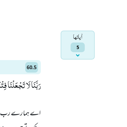
اٰياتها
5
60.5
رَبَّنَا لَا تَجْعَلْنَا فِت)
اے ہمارے رب! ہم!