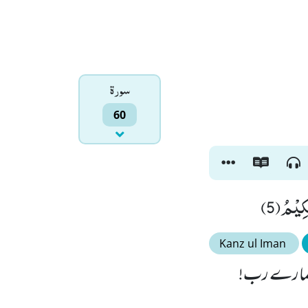
سورۃ
60
َكِیْمُ(5
Kanz ul Iman
ے ہمارے رب