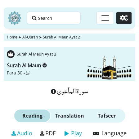
Search
Go
Home
➤
Al-Quran
➤
Surah Al Maun Ayat 2
Surah Al Maun Ayat 2
Surah Al Maun
عَمَّ
Para 30 -
سورة الماعون
Reading
Translation
Tafseer
Audio
PDF
Play
Language