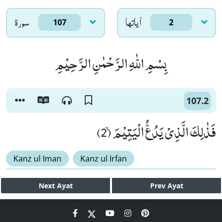
اٰياتها
سورۃ
107
2
بِسْمِ اللّٰهِ الرَّحْمٰنِ الرَّحِیْمِ
107.2
فَذٰلِكَ الَّذِیْ یَدُعُّ الْیَتِیْمَۙ (2)
Kanz ul Iman
Kanz ul Irfan
Next
Ayat
Prev
Ayat