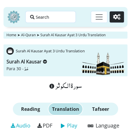
Search
Go
Home
➤
Al-Quran
➤
Surah Al Kausar Ayat 3 Urdu Translation
Surah Al Kausar Ayat 3 Urdu Translation
Surah Al Kausar
عَمَّ
Para 30 -
سورة الـكوثر
Reading
Translation
Tafseer
Audio
PDF
Play
Language