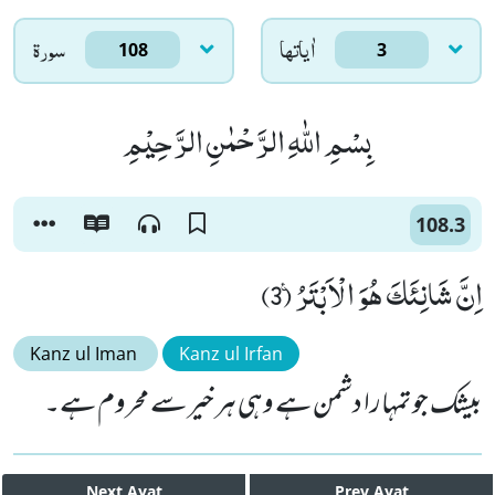
اٰياتها
سورۃ
108
3
بِسْمِ اللّٰهِ الرَّحْمٰنِ الرَّحِیْمِ
108.3
اِنَّ شَانِئَكَ هُوَ الْاَبْتَرُ۠ (3)
Kanz ul Iman
Kanz ul Irfan
بیشک جو تمہارا دشمن ہے وہی ہر خیر سے محروم ہے۔
Next
Ayat
Prev
Ayat