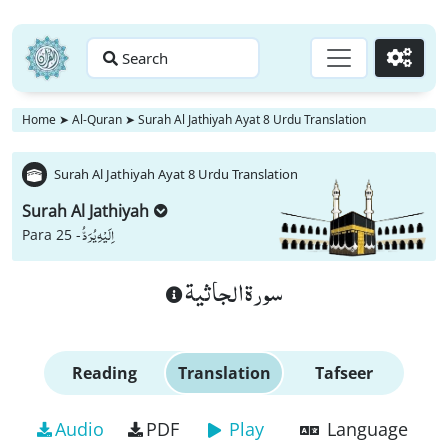
Search
Go
Home
➤
Al-Quran
➤
Surah Al Jathiyah Ayat 8 Urdu Translation
Surah Al Jathiyah Ayat 8 Urdu Translation
Surah Al Jathiyah
اِلَیْهِ یُرَدُّ
Para 25 -
سورة الجاثية
Reading
Translation
Tafseer
Audio
PDF
Play
Language