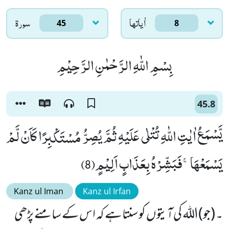
اٰياتها
سورۃ
45
8
بِسْمِ اللّٰهِ الرَّحْمٰنِ الرَّحِیْمِ
45.8
یَّسْمَعُ اٰیٰتِ اللّٰهِ تُتْلٰى عَلَیْهِ ثُمَّ یُصِرُّ مُسْتَكْبِرًا كَاَنْ لَّمْ
یَسْمَعْهَاۚ-فَبَشِّرْهُ بِعَذَابٍ اَلِیْمٍ(8)
Kanz ul Iman
Kanz ul Irfan
۔ (جو)اللہ کی آیتوں کو سنتا ہے کہ اس کے سامنے پڑھی