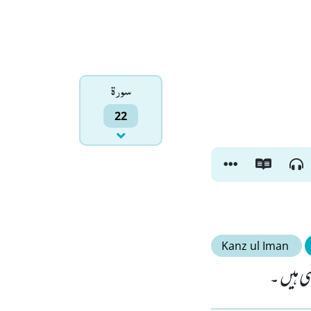
سورۃ
22
Kanz ul Iman
 ہیں ۔