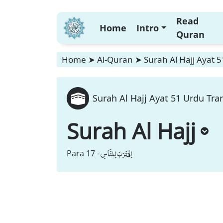
Read
Home
Intro
Quran
Home
➤
Al-Quran
➤
Surah Al Hajj Ayat 
Surah Al Hajj Ayat 51 Urdu Tra
Surah Al Hajj
اِقْتَرَبَ لِلنَّاسِ
Para 17 -