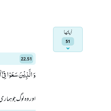
اٰياتها
51
22.51
وَ الَّذِیْنَ سَعَوْا فِی)
اور وہ لوگ جوہمار