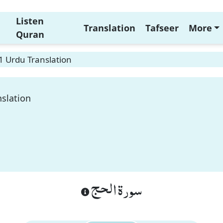
Listen
Translation
Tafseer
More
Quran
51 Urdu Translation
nslation
سورة الحج