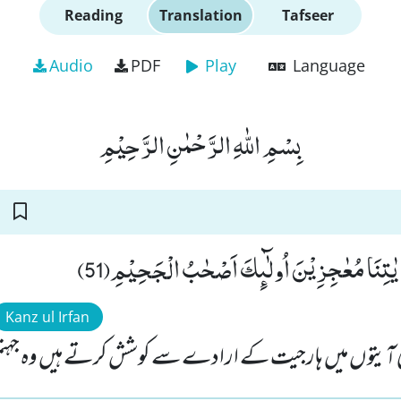
Reading
Translation
Tafseer
Audio
PDF
Play
Language
بِسْمِ اللّٰهِ الرَّحْمٰنِ الرَّحِیْمِ
ْۤ اٰیٰتِنَا مُعٰجِزِیْنَ اُولٰٓىٕكَ اَصْحٰبُ الْجَحِیْمِ(51
Kanz ul Irfan
ی آیتوں میں ہارجیت کے ارادے سے کوشش کرتے ہیں وہ جہنمی