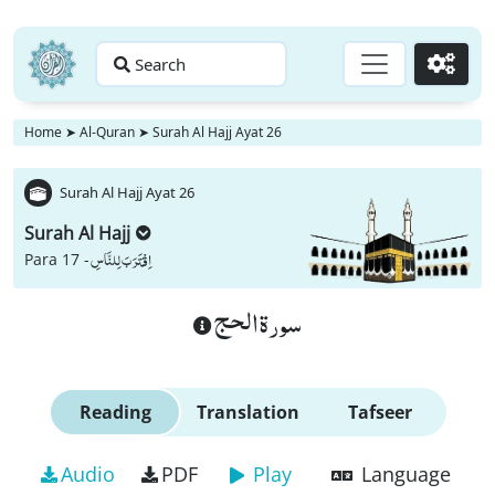
Search
Go
Home
➤
Al-Quran
➤
Surah Al Hajj Ayat 26
Surah Al Hajj Ayat 26
Surah Al Hajj
اِقْتَرَبَ لِلنَّاسِ
Para 17 -
سورة الحج
Reading
Translation
Tafseer
Audio
PDF
Play
Language