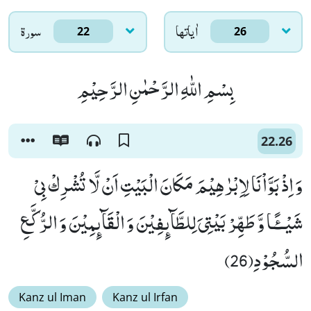
اٰياتها
سورۃ
22
26
بِسْمِ اللّٰهِ الرَّحْمٰنِ الرَّحِیْمِ
22.26
وَ اِذْ بَوَّاْنَا لِاِبْرٰهِیْمَ مَكَانَ الْبَیْتِ اَنْ لَّا تُشْرِكْ بِیْ
شَیْــٴًـا وَّ طَهِّرْ بَیْتِیَ لِلطَّآىٕفِیْنَ وَ الْقَآىٕمِیْنَ وَ الرُّكَّعِ
السُّجُوْدِ(26)
Kanz ul Iman
Kanz ul Irfan