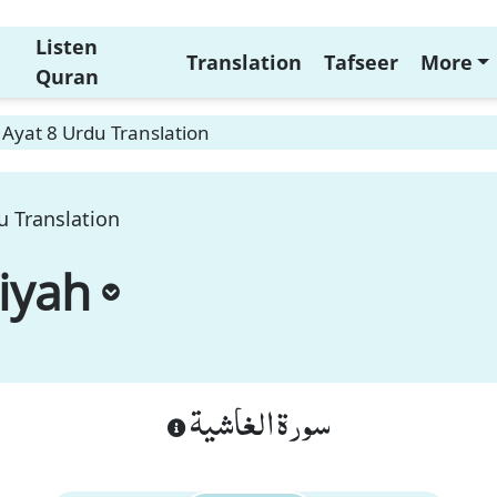
Listen
Translation
Tafseer
More
Quran
Ayat 8 Urdu Translation
u Translation
iyah
سورة الغاشية