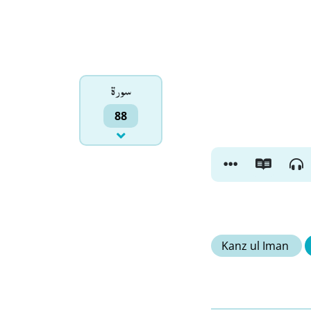
سورۃ
88
Kanz ul Iman