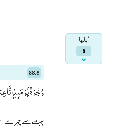
اٰياتها
8
88.8
وُجُوْهٌ یَّوْمَىٕذٍ نَّاعِمَة)
بہت سے چہرے اس