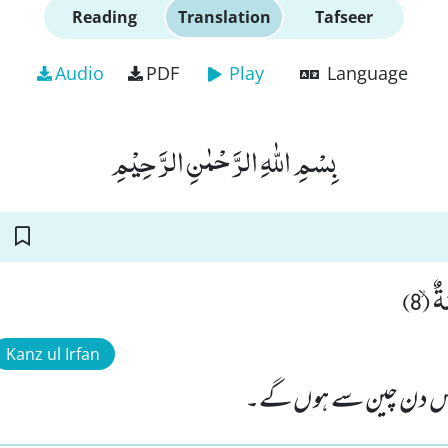
Reading
Translation
Tafseer
Audio
PDF
Play
Language
بِسْمِ اللّٰهِ الرَّحْمٰنِ الرَّحِیْمِ
ٌۙ (8
Kanz ul Irfan
 دن چین سے ہوں گے۔