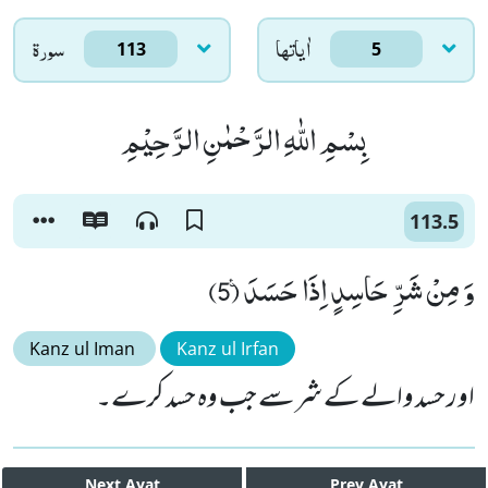
اٰياتها
سورۃ
113
5
بِسْمِ اللّٰهِ الرَّحْمٰنِ الرَّحِیْمِ
113.5
وَ مِنْ شَرِّ حَاسِدٍ اِذَا حَسَدَ۠ (5)
Kanz ul Iman
Kanz ul Irfan
اور حسد والے کے شر سے جب وہ حسد کرے۔
Next
Ayat
Prev
Ayat