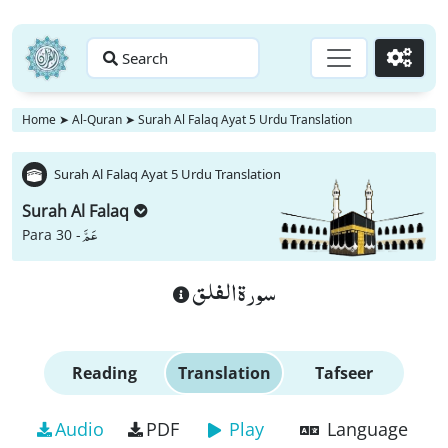
Search
Go
Home
➤
Al-Quran
➤
Surah Al Falaq Ayat 5 Urdu Translation
Surah Al Falaq Ayat 5 Urdu Translation
Surah Al Falaq
عَمَّ
Para 30 -
سورة الفلق
Reading
Translation
Tafseer
Audio
PDF
Play
Language