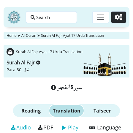
Search
Go
Home
➤
Al-Quran
➤
Surah Al Fajr Ayat 17 Urdu Translation
Surah Al Fajr Ayat 17 Urdu Translation
Surah Al Fajr
عَمَّ
Para 30 -
سورة الفجر
Reading
Translation
Tafseer
Audio
PDF
Play
Language