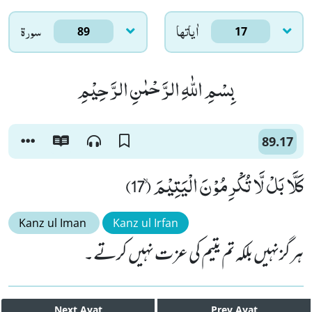
اٰياتها
سورۃ
89
17
بِسْمِ اللّٰهِ الرَّحْمٰنِ الرَّحِیْمِ
89.17
كَلَّا بَلْ لَّا تُكْرِمُوْنَ الْیَتِیْمَۙ (17)
Kanz ul Iman
Kanz ul Irfan
ہرگزنہیں بلکہ تم یتیم کی عزت نہیں کرتے۔
Next
Ayat
Prev
Ayat