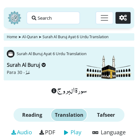
Search
Go
Home
➤
Al-Quran
➤
Surah Al Buruj Ayat 6 Urdu Translation
Surah Al Buruj Ayat 6 Urdu Translation
Surah Al Buruj
عَمَّ
Para 30 -
سورة البروج
Reading
Translation
Tafseer
Audio
PDF
Play
Language