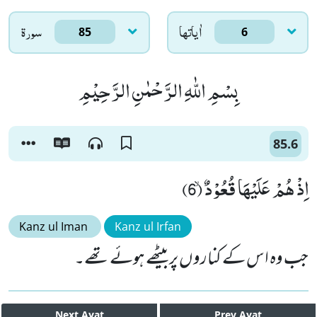
سورۃ
اٰياتها
85
6
بِسْمِ اللّٰهِ الرَّحْمٰنِ الرَّحِیْمِ
85.6
اِذْ هُمْ عَلَیْهَا قُعُوْدٌۙ (6)
Kanz ul Iman
Kanz ul Irfan
جب وہ اس کے کناروں پر بیٹھے ہوئے تھے۔
Next
Ayat
Prev
Ayat