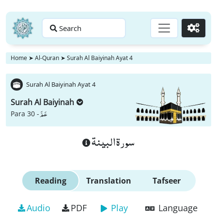
Search
Go
Home
➤
Al-Quran
➤
Surah Al Baiyinah Ayat 4
Surah Al Baiyinah Ayat 4
Surah Al Baiyinah
عَمَّ
Para 30 -
سورة البينة
Reading
Translation
Tafseer
Audio
PDF
Play
Language