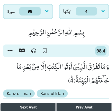
اٰياتها
سورۃ
98
4
بِسْمِ اللّٰهِ الرَّحْمٰنِ الرَّحِیْمِ
98.4
وَ مَا تَفَرَّقَ الَّذِیْنَ اُوْتُوا الْكِتٰبَ اِلَّا مِنْۢ بَعْدِ مَا
جَآءَتْهُمُ الْبَیِّنَةُﭤ(4)
Kanz ul Iman
Kanz ul Irfan
Next
Ayat
Prev
Ayat