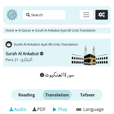
Search
Go
Home
➤
Al-Quran
➤
Surah Al Ankabut Ayat 68 Urdu Translation
Surah Al Ankabut Ayat 68 Urdu Translation
Surah Al Ankabut
اُتْلُ مَاۤ اُوْحِیَ
Para 21 -
سورة العنكبوت
Reading
Translation
Tafseer
Audio
PDF
Play
Language