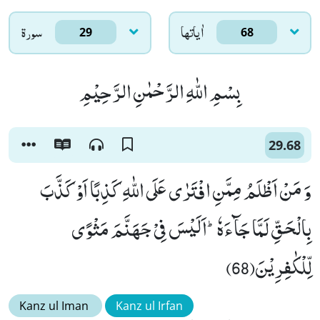
اٰياتها
سورۃ
29
68
بِسْمِ اللّٰهِ الرَّحْمٰنِ الرَّحِیْمِ
29.68
وَ مَنْ اَظْلَمُ مِمَّنِ افْتَرٰى عَلَى اللّٰهِ كَذِبًا اَوْ كَذَّبَ
بِالْحَقِّ لَمَّا جَآءَهٗؕ-اَلَیْسَ فِیْ جَهَنَّمَ مَثْوًى
لِّلْكٰفِرِیْنَ(68)
Kanz ul Iman
Kanz ul Irfan