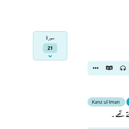
سورۃ
21
Kanz ul Iman
ے تھے ۔