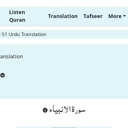
Listen
Translation
Tafseer
More
Quran
 51 Urdu Translation
ranslation
سورة الانبياء