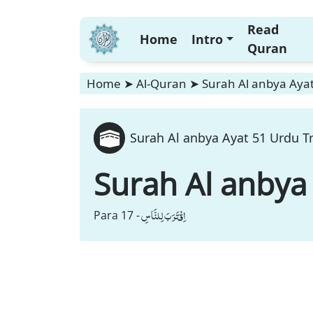
Read
Home
Intro
Quran
Home
➤
Al-Quran
➤
Surah Al anbya Ayat
Surah Al anbya Ayat 51 Urdu T
Surah Al anbya
اِقْتَرَبَ لِلنَّاسِ
Para 17 -