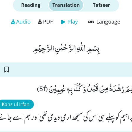
Reading
Translation
Tafseer
Audio
PDF
Play
Language
بِسْمِ اللّٰهِ الرَّحْمٰنِ الرَّحِیْمِ
ِیْمَ رُشْدَهٗ مِنْ قَبْلُ وَ كُنَّا بِهٖ عٰلِمِیْنَۚ (51
Kanz ul Irfan
اہیم کو پہلے ہی اس کی سمجھداری دیدی تھی اور ہم ا سے جانت