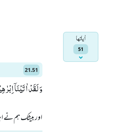
اٰياتها
51
21.51
وَ لَقَدْ اٰتَیْنَاۤ اِبْرٰه)
اور بیشک ہم نے ابر