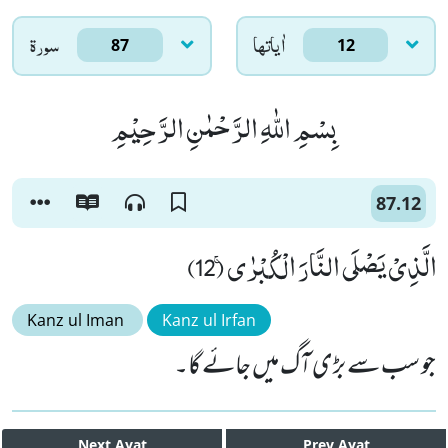
اٰياتها
سورۃ
87
12
بِسْمِ اللّٰهِ الرَّحْمٰنِ الرَّحِیْمِ
87.12
الَّذِیْ یَصْلَى النَّارَ الْكُبْرٰىۚ (12)
Kanz ul Iman
Kanz ul Irfan
جو سب سے بڑی آگ میں جائے گا۔
Next
Ayat
Prev
Ayat