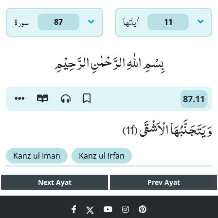
اٰياتها
سورۃ
87
11
بِسْمِ اللّٰهِ الرَّحْمٰنِ الرَّحِیْمِ
87.11
وَ یَتَجَنَّبُهَا الْاَشْقَىۙ (11)
Kanz ul Iman
Kanz ul Irfan
Next
Ayat
Prev
Ayat