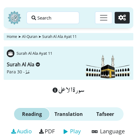
Search
Go
Home
➤
Al-Quran
➤
Surah Al Ala Ayat 11
Surah Al Ala Ayat 11
Surah Al Ala
عَمَّ
Para 30 -
سورة الاعلى
Reading
Translation
Tafseer
Audio
PDF
Play
Language