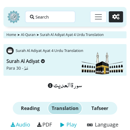
Search
Go
Home
➤
Al-Quran
➤
Surah Al Adiyat Ayat 4 Urdu Translation
Surah Al Adiyat Ayat 4 Urdu Translation
Surah Al Adiyat
عَمَّ
Para 30 -
سورة العديت
Reading
Translation
Tafseer
Audio
PDF
Play
Language