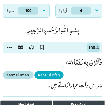
اٰياتها
سورۃ
100
4
بِسْمِ اللّٰهِ الرَّحْمٰنِ الرَّحِیْمِ
100.4
فَاَثَرْنَ بِهٖ نَقْعًاۙ (4)
Kanz ul Iman
Kanz ul Irfan
پھر اس وقت غبار اڑاتے ہیں ۔
Next
Ayat
Prev
Ayat