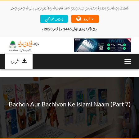
اردو
ماہنامہ خواتین
ربیع الآخر / جمادی الاول 1445 ھ | نومبر 2023 ء 
شمارہ
Toggl
navig
Bachon Aur Bachiyon Ke Islami Naam (Part 7)