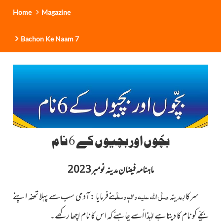
Home
Magazine
Bachon Ke Naam 7
بچّوں اور بچیوں کے 6 نام
ماہنامہ فیضان مدینہ نومبر2023
سرکارِمدینہ
صلَّی اللہ علیہ واٰلہٖ وسلَّم
نےفرمایا : آدمی سب سے پہلا تحفہ اپنے
بچّے کو نام کا دیتا ہے لہٰذا اُسے چاہئے کہ اس کا نام اچھا رکھے۔