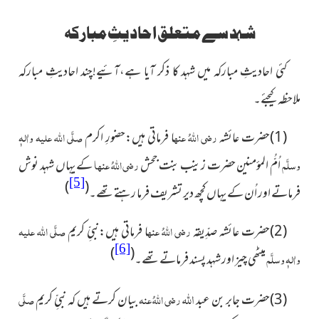
شہد سے متعلق احادیثِ مبارکہ
کئی احادیثِ مبارکہ میں شہد کا ذکر آیا ہے،آئیے!چند احادیثِ مبارکہ
ملاحظہ کیجئے۔
(1)حضرت عائشہ
رضی اللہُ عنہ
ا
فرماتی ہیں:حضورِ اکرم
صلَّی اللہ علیہ واٰلہٖ
وسلَّم
اُمُّ المؤمنین حضرت زینب بنت جحش
رضی اللہُ عنہ
ا
کے یہاں شہد نوش
[5]
)
(
فرماتے اور اُن کے یہاں کچھ دیر تشریف فرما رہتے تھے۔
(2)حضرت عائشہ صدِّیقہ
رضی اللہُ عنہ
ا
فرماتی ہیں:نبیِّ کریم
صلَّی اللہ علیہ
[6]
)
(
واٰلہٖ وسلَّم
میٹھی چیز اور شہد پسند فرماتے تھے۔
اللہ
(3)حضرت جابر بن عبد
رضی اللہُ عنہ
بیان کرتے ہیں کہ نبیِّ کریم
صلَّی