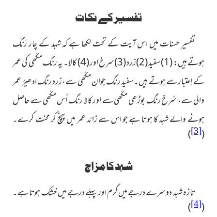
تفسیر کے نکات
تفسیرِ حسنات میں اس آیت کے تحت لکھا ہے کہ شہد کے چار رَنگ
ہوتے ہیں: (1)سفید (2)زرد (3)سرخ اور (4) کالا۔ یہ رنگ مکّھی کی عمر
کے اِعتبار سے ہوتے ہیں۔سفید رنگ جوان مکّھی سے،زرد رنگ ادھیڑ عمر
والی سے، سُرخ رنگ بوڑھی مکّھی سے اور کالا رنگ اُس مکّھی سے حاصل
ہونے والے شہد کا ہوتا ہے جو اس سے زائد عمر میں پہنچ کر محنت کرے۔
[3]
)
(
شہد کا مزاج
تازہ شہد دوسرے درجے میں گرم اور پہلے درجے میں خشک ہوتا ہے۔
[4]
)
(