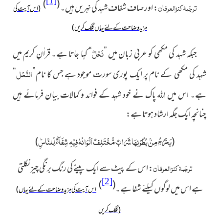
[1]
)
(
ترجَمۂ کنزالعرفان
:
اور صاف شفاف شہد کی نہریں ہیں۔
(اس آیت کی
مزید وضاحت کے لئے یہاں کلک کریں)
نَحْلٌ
جبکہ شہد کی مکھی کو عربی زبان میں ”
“ کہا جاتا ہے۔ قراٰنِ کریم میں
النَّحْل
شہد کی مکھی کے نام پر ایک پوری سورت موجود ہے جس کا نام”
“
اللہ
ہے۔ اس میں
پاک نے خود شہد کے فوائد و کمالات بیان فرمائے ہیں
چنانچہ ایک جگہ ارشاد ہوتا ہے:
یَخْرُجُ مِنْۢ بُطُوْنِهَا شَرَابٌ مُّخْتَلِفٌ اَلْوَانُهٗ فِیْهِ شِفَآءٌ لِّلنَّاسِؕ
)
(
ترجَمۂ کنز العرفان
:
اس کے پیٹ سے ایک پینے کی رنگ برنگی چیز نکلتی
[2]
)
(
ہے اس میں لوگوں کیلئے شفا ہے۔
(اس آیت کی مزید وضاحت کے لئے یہاں
کلک کریں)