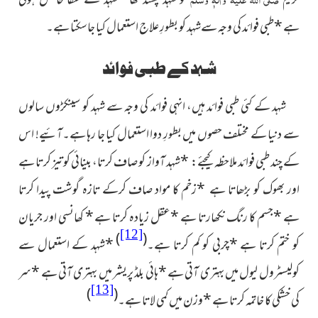
کریم
کو شہد پسند تھا
*
شہد سے شفا حاصل ہوتی
ہے
*
طبی فوائد کی وجہ سےشہد کو بطورِ علاج استعمال کیا جاسکتا ہے۔
شہد کے طبی فوائد
شہد کے کئی طبی فوائد ہیں، انہی فوائد کی وجہ سے شہد کو سینکڑوں سالوں
سے دنیا کے مختلف حصوں میں بطورِ دوا استعمال کیا جا رہا ہے۔آئیے! اس
کے چند طبی فوائد ملاحظہ کیجئے:
*
شہد آواز کو صاف کرتا، بینائی کو تیز کرتا ہے
اور بھوک کو بڑھاتا ہے
*
زخم کا مواد صاف کرکے تازہ گوشت پیدا کرتا
ہے
*
جسم کا رنگ نکھارتا ہے
*
عقل زیادہ کرتا ہے
*
کھانسی اور جریان
[12]
)
(
کو ختم کرتا ہے
*
چربی کو کم کرتا ہے۔
*
شہد کے استعمال سے
کولیسٹرول لیول میں بہتری آتی ہے
*
ہائی بلڈ پریشر میں بہتری آتی ہے
*
سر
[13]
)
(
ک
ی خشکی کا خاتمہ کرتا ہے
*
وزن میں کمی لاتا ہے۔