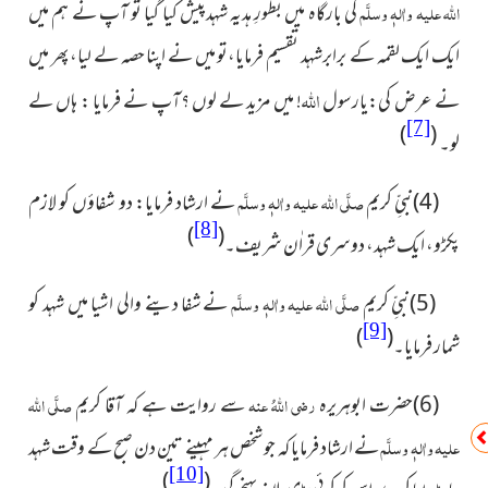
اللہ علیہ واٰلہٖ وسلَّم
کی بارگاہ میں بطورِ ہدیہ شہدپیش کیا گیا تو آپ نے ہم میں
ایک ایک لقمہ کے برابرشہد تقسیم فرمایا،تو میں نے اپنا حصہ لے لیا، پھر میں
اللہ
نے عرض کی:یارسول
! میں مزید لے لوں ؟آپ نے فرمایا : ہاں لے
[7]
)
(
لو۔
(4)نبیِّ کریم
صلَّی اللہ علیہ واٰلہٖ وسلَّم
نے ارشاد فرمایا: دو شفاؤں کو لازم
[8]
)
(
پکڑو، ایک شہد، دوسری قراٰن شریف۔
(5)نبیِّ کریم
صلَّی اللہ علیہ واٰلہٖ وسلَّم
نے شفا دینے والی اشیا میں شہد کو
[9]
)
(
شمار فرمایا۔
(6)حضرت ابوہریرہ
رضی اللہُ عنہ
سے روایت ہے کہ آقا کریم
صلَّی اللہ
علیہ واٰلہٖ وسلَّم
نے ارشاد فرمایا کہ جو شخص ہر مہینے تین دن صبح کے وقت شہد
[10]
)
(