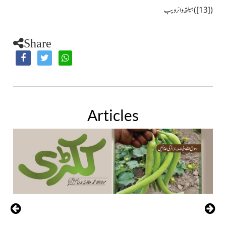
(
[13]
)
ہیلتھ وائر ویب
Share
Articles