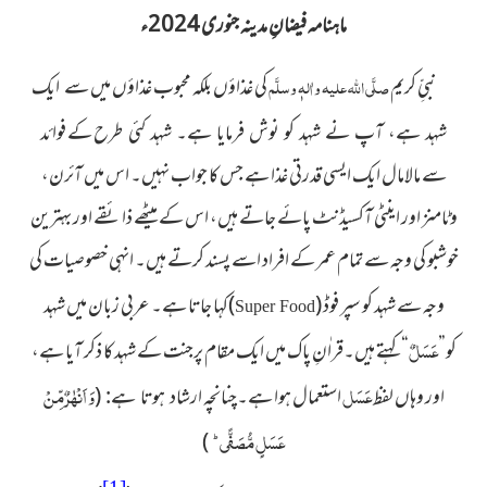
ماہنامہ فیضانِ مدینہ جنوری 2024ء
نبیِّ کریم
صلَّی اللہ علیہ واٰلہٖ وسلَّم
کی غذاؤں بلکہ محبوب غذاؤں میں
سے ایک
طرح کے فوائد
شہد ہے، آپ نے شہد کو نوش فرمایا ہے۔ شہد کئی
سے مالامال ایک ایسی قدرتی غذا ہے جس کا جواب نہیں۔ اس میں آئرن،
وٹامنز اور اینٹی آکسیڈنٹ پائے جاتے ہیں، اس کے میٹھے ذائقے اور بہترین
خوشبو کی وجہ سے تمام عمر کے افراد اسے پسند کرتے ہیں۔ انہی خصوصیات کی
وجہ سے شہد کو سپر فوڈ
(
)
کہا جاتا ہے۔ عربی زبان میں شہد
Super Food
عَسَلٌ
کو”
“ کہتے ہیں۔قراٰنِ پاک میں ایک مقام پرجنت کے شہد کا ذکر آیا ہے،
عَسَل
وَ اَنْهٰرٌ مِّنْ
اور وہاں لفظ
استعمال ہوا ہے۔چنانچہ
(
ارشاد ہوتا ہے:
عَسَلٍ مُّصَفًّى ؕ
)