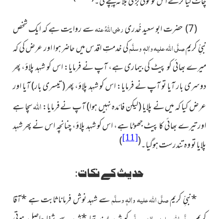
چاٹ لیا کرے اس کو کوئی بڑی بلا نہ پہنچے گی۔
(7)
حضرت ابو سعید خُدری
رضی اللہُ عنہ
سے روایت ہے کہ ایک شخص
نبیِّ کریم
صلَّی اللہ علیہ واٰلہٖ وسلَّم
کی خدمتِ اقدس میں حاضر ہوا اور عرض کی کہ
میرے بھائی کو پیٹ کی بیماری ہے، آپ نے فرمایا: اس کو شہد پلاؤ، پھر
دوسری بار آیا تو آپ نے فرمایا: اس کو شہد پلاؤ، پھر
(تیسری بار)
آیا اور
اللہ
عرض کیا کہ میں نے پلایا
(لیکن فائدہ نہیں ہوا)
آپ نے فرمایا:
سچا ہے
اور تیرے بھائی کا پیٹ جھوٹا ہے، اس کو شہد پلاؤ، چنانچہ اس نے پھر شہد
[11]
)
(
پلایا تو وہ تندرست ہوگیا۔
حدیث کے نکات:
*
نبیِّ کریم
صلَّی اللہ علیہ واٰلہٖ وسلَّم
سے شہد نوش فرماناثابت ہے
*
آقا
صلَّی اللہ علیہ واٰلہٖ وسلَّم