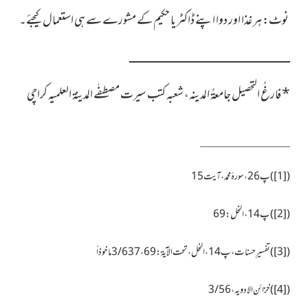
نوٹ: ہر غذا اور دوا اپنے ڈاکٹر یا حکیم کے مشورے سے ہی استعمال کیجئے۔
ــــــــــــــــــــــــــــــــــــــــــــــــــــــــــــــــــــــــــــــ
*
فارغُ التحصیل جامعۃُ المدینہ، شعبہ کتب سیرت مصطفٰے المدینۃ العلمیہ کراچی
(
[1]
)
پ26 ،سورۂ محمد، آیت 15
(
[2]
)
پ 14،النحل :69
(
[3]
)
تفسیرِ حسنات، پ14،النحل،تحت الآیۃ: 69، 3/637 ما خوذاً
(
[4]
)
خزائن الادویہ،3/56