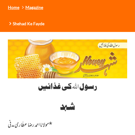
Home
Magazine
Shehad Ke Fayde
اللہ
رسول
کی غذائیں
شہد
*
مولانا احمد رضا عطّاری مدنی