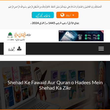
اردو
ماہنامہ خواتین
جمادی الاخریٰ / رجب المرجب 1445 ھ | جنوری 2024 ء 
شمارہ
Toggl
navig
Shehad Ke Fawaid Aur Quran o Hadees Mein
Shehad Ka Zikr