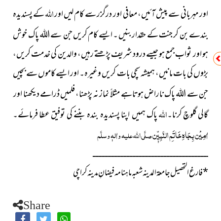
اللہ
اور مہربانی سے پیش آئیں، معافی اور درگزر سے کام لیں اور
کے پسندیدہ
بندے بن کر جنت کے حقدار بنیں ۔ ایسے کام کریں جن سے
پاک
خوش
اللہ
ہو اور ثواب جمع ہو جیسے درود شریف پڑھتے رہیں، والدین کی خدمت کریں،
بڑوں کی بات مانیں، ہمیشہ سچی بات کریں وغیرہ۔ اور ایسے کاموں سے بچیں
جن سے
پاک
ناراض ہوتاہے مثلاً نماز نہ پڑھنا، فلمیں ڈرامے دیکھنا اور
اللہ
اللہ
گالی گلوچ کرنا۔
پاک
ہمیں اپنا پسندیدہ بندہ بننے کی توفیق عطا فرمائے۔
اٰمِیْن بِجَاہِ خَاتَمِ النَّبِیّٖن
صلَّی اللہ علیہ واٰلہٖ وسلَّم
ــــــــــــــــــــــــــــــــــــــــــــــــــــــــــــــــــــــــــــــ
*
فارغ التحصیل جامعۃ المدینہ شعبہ ماہنامہ فیضانِ مدینہ کراچی
Share