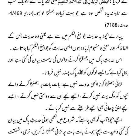
اَبْغَضُ الرِّجَالِ اِلَی اللہِ الْاَلَدُّ الْخَصِمُ
اللہ
نے فرمایا :
یعنی
پاک کے نزدیک سب
سے ناپسندیدہ شخص وہ ہے جو بہت زِیادہ جھگڑا لو ہو۔
(بخاری،4/469،
حدیث:7188 )
پیارے بچو! یہ حدیث جَوامِعُ الکَلِم میں سے ہے یعنی وہ حدیث جس کے
الفاظ کم اور معنی و مفہوم زیادہ ہوں ایسی حدیث کو جوامعُ الکلم کہا جاتا ہے ۔
اس حدیثِ پاک میں جھگڑا کرنے والوں کی مذمت بیان کی گئی ہے
اور
بتایا گیا ہے
کہ ایسے لوگوں کو
پاک
پسند نہیں فرماتا۔
اللہ
لڑائی جھگڑا کرنا اچھی عادت نہیں ہے،بات بات پر جھگڑا کرنے والے
بچوں کو لوگ پسند نہیں کرتے، اچھے بچے ان سے دوستی نہیں کرتے ، ایسے
بچے اپنی پڑھائی بھی اچھے طریقے سے نہیں کر پاتے ۔
اچھے بچو!آپ کو بھی چاہئے کہ شروع میں لکھی ہوئی حدیثِ
پاک میں بیان
کی گئی وعید سے بچتے ہوئے بات بات پر لڑائی جھگڑا نہ کریں،نرمی، شفقت