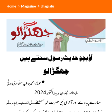
Home
Magazine
Jhagralu
آؤ بچو حدیث رسول سنتے ہیں
جھگڑالو
*
مولانا محمد جاوید عطّاری مدنی
ماہنامہ فیضانِ مدینہ اکتوبر 2024
ہمارے پیارے اور آخری نبی حضرت محمدِ مصطفےٰ
صلَّی اللہ علیہ واٰلہٖ وسلَّم