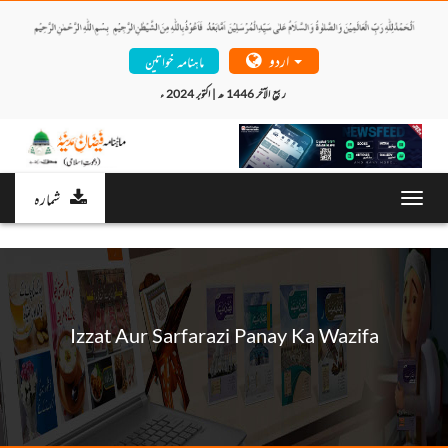
اردو
ماہنامہ خواتین
ربیع الآخر 1446 ھ | اکتوبر 2024 ء 
شمارہ
Toggl
navig
Izzat Aur Sarfarazi Panay Ka Wazifa