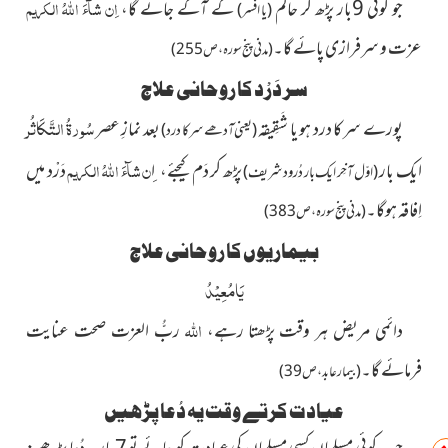
اِن شآءَ
اللہُ الکریم
جو کوئی 9بار پڑھ کر حاکم
کے آگے جائے گا،
(یا افسر)
عزت و سرفرازی پائے گا۔
(مدنی پنج سورہ،ص255)
سر دَرْد کا روحانی علاج
سُورۃُ التَّکَاثُر
پورے سر کا درد ہو یا شَقِیقہ
بعد نمازِ عصر
(یعنی آدھے سر کا درد)
ِن شآءَ اللہُ الکریم
ایک بار
پڑھ کر دَم
دَرْد میں
کیجئے، ا
(اوّل آخِر ایک بار دُرود شریف)
اِفاقہ ہوگا۔
(مدنی پنج سورہ، ص383)
بیماریوں کا روحانی علاج
یَامُعِیْدُ
اللہ
دائمی مریض ہر وقت
پڑھتا رہے،
ربُّ العزت صحت عنایت
فرمائے گا۔
(بیمار عابد،ص39)
عیادت کرتے وقت یہ دُعا پڑھیں