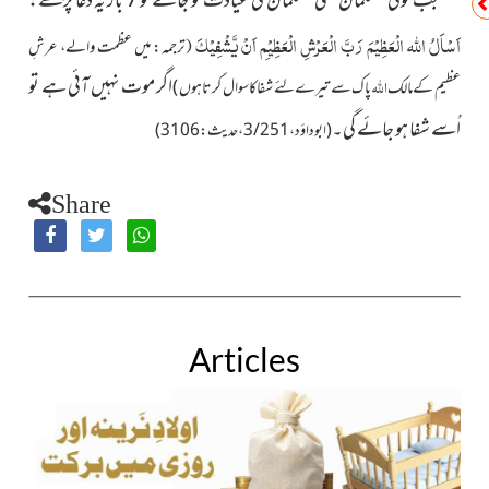
جب کوئی مسلمان کسی مسلمان کی عیادت کو جائے تو 7 بار یہ دُعا پڑھے:
اَسْاَلُ
اللّٰہ
الْعَظِیْمَ رَبَّ الْعَرْشِ الْعَظِیْمِ اَنْ یَّشْفِیْکَ
ترجمہ: میں عظمت والے، عرشِ
(
اگر موت نہیں آئی ہے تو
اللہ
عظیم کے مالک
پاک سے تیرے لئے شفا کا سوال کرتا ہوں )
اُسے شفا ہو جائے گی۔
(ابوداؤد،3/251،حدیث:3106)
Share
Articles