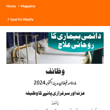
Home
Magazine
Izzat Ka Wazifa
وظائف
ماہنامہ فیضانِ مدینہ اکتوبر 2024
عزت اور سرفرازی پانے کا وظیفہ
یَااَحَدُ