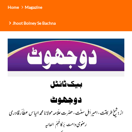
Home
Magazine
Jhoot Bolney Se Bachna
بیک ٹائٹل
دوجھوٹ
از:شیخِ طریقت، امیرِ اَہلِ سنّت، حضرت علّامہ مولانا محمد الیاس عطّاؔر قادری
رضوی
دامت بَرَکَاتُہمُ العالیہ