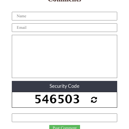
Security Code
Post Comment