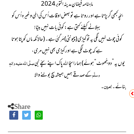
ماہنامہ فیضانِ مدینہ اکتوبر 2024
بچّہ کبھی گر پڑتا ہے اور روتا ہے تو بعض اوقات اُس کی امّی وغیرہ اُس کو
بہلانے کیلئے کہتی ہے: کوئی بات نہیں بیٹا!
کوئی چوٹ نہیں لگی یہ تو کِیڑی (چیونٹی) مَر گئی ہے۔ (حالانکہ ماں کو پتا ہوتا
ہے کہ چوٹ لگی ہے اور کِیڑی بھی نہیں مری،
اللہ
یوں یہ ”دو جُھوٹ“ ہوئے) ہمارا سچّا
پاک اپنے سچّے نبی
صلَّی اللہ علیہ واٰلہٖ
وسلَّم
کے صدقے ہمیں ہمیشہ سچ بولنے والا
اٰمین
بنائے۔
۔
Share