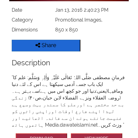
Date
Jan 13, 2016 2:40:23 PM
Category
Promotional Images,
Dimensions
850 x 850
Share
Description
"فرمانِ مصطفی صَلَّی اللہُ تَعَالٰی عَلَیْہِ وَاٰلِہٖ وَسَلَّم: علم کا
ایک باب جسے آدمی سیکھتا ہے اس کے لئے دنیا
ومافیہا(یعنی:دنیا اور جو کچھ اس میں ہے)سے بہتر ہے۔
(روضۃ العقلاء ونزہۃ الفضلاء لابن حبان،ص۴۰) زندگی
بے حد مختصر ہے اورعلم کا سمندر بہت وسیع ہے
لہذا اپنے فارغ اوقات اوراپنی راتوں کو
غنیمت جانتے ہوئے ان سے فائدہ اٹھائیے اور
ہاتھوں ہاتھ Media.dawateislami.netوزٹ کریں۔ "