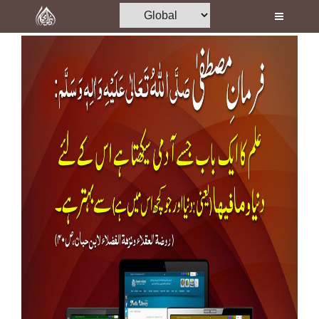
Home
Al-Quran
Books
Media
Madani Channel
Volunteer Portal
Rohani Ilaj
Donation
Blog
Magazine
Departments