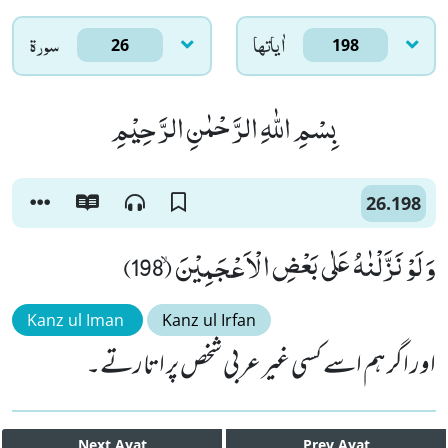
اٰياتها
سورۃ
26
198
بِسْمِ اللّٰهِ الرَّحْمٰنِ الرَّحِیْمِ
26.198
وَ لَوْ نَزَّلْنٰهُ عَلٰى بَعْضِ الْاَعْجَمِیْنَۙ (198)
Kanz ul Iman
Kanz ul Irfan
اور اگر ہم اسے کسی غیر عربی شخص پر ا تارتے۔
Next
Ayat
Prev
Ayat