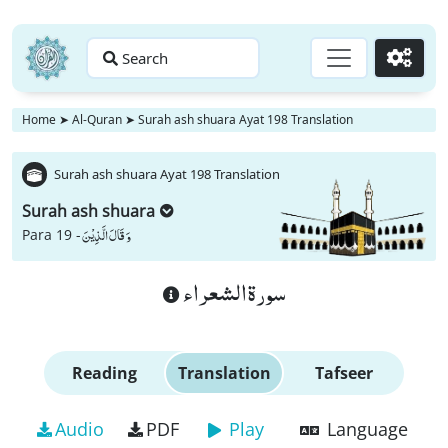
Search
Go
Home
➤
Al-Quran
➤
Surah ash shuara Ayat 198 Translation
Surah ash shuara Ayat 198 Translation
Surah ash shuara
وَ قَالَ الَّذِیْنَ
Para 19 -
سورة الشعراء
Reading
Translation
Tafseer
Audio
PDF
Play
Language