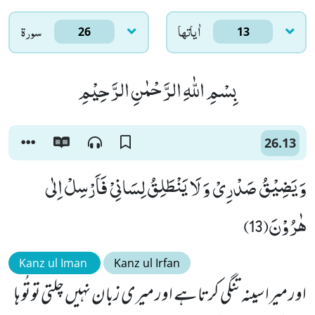
اٰياتها
سورۃ
26
13
بِسْمِ اللّٰهِ الرَّحْمٰنِ الرَّحِیْمِ
26.13
وَ یَضِیْقُ صَدْرِیْ وَ لَا یَنْطَلِقُ لِسَانِیْ فَاَرْسِلْ اِلٰى
هٰرُوْنَ(13)
Kanz ul Iman
Kanz ul Irfan
اور میرا سینہ تنگی کرتا ہے اور میری زبان نہیں چلتی تو تُو ہا