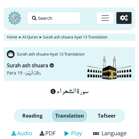
Search
Go
Home
➤
Al-Quran
➤
Surah ash shuara Ayat 13 Translation
Surah ash shuara Ayat 13 Translation
Surah ash shuara
وَ قَالَ الَّذِیْنَ
Para 19 -
سورة الشعراء
Reading
Translation
Tafseer
Audio
PDF
Play
Language