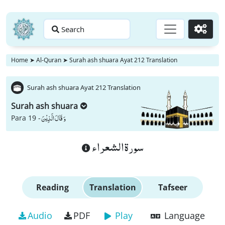
Search
Go
Home
➤
Al-Quran
➤
Surah ash shuara Ayat 212 Translation
Surah ash shuara Ayat 212 Translation
Surah ash shuara
وَ قَالَ الَّذِیْنَ
Para 19 -
سورة الشعراء
Reading
Translation
Tafseer
Audio
PDF
Play
Language