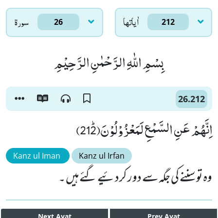
اٰياتها
سورۃ
26
212
بِسْمِ اللّٰهِ الرَّحْمٰنِ الرَّحِیْمِ
26.212
اِنَّهُمْ عَنِ السَّمْعِ لَمَعْزُوْلُوْنَﭤ(212)
Kanz ul Iman
Kanz ul Irfan
وہ تو سننے کی جگہ سے دور کردئیے گئے ہیں ۔
Next
Ayat
Prev
Ayat