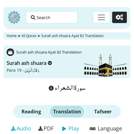
Search
Go
Home
➤
Al-Quran
➤
Surah ash shuara Ayat 82 Translation
Surah ash shuara Ayat 82 Translation
Surah ash shuara
وَ قَالَ الَّذِیْنَ
Para 19 -
سورة الشعراء
Reading
Translation
Tafseer
Audio
PDF
Play
Language