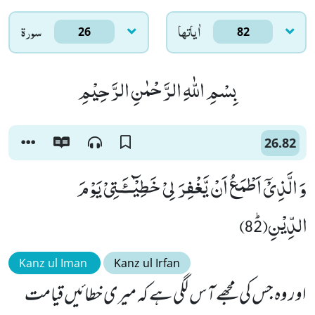
اٰياتها
سورۃ
26
82
بِسْمِ اللّٰهِ الرَّحْمٰنِ الرَّحِیْمِ
26.82
وَ الَّذِیْۤ اَطْمَعُ اَنْ یَّغْفِرَ لِیْ خَطِیْٓــٴَـتِیْ یَوْمَ
الدِّیْنِﭤ(82)
Kanz ul Iman
Kanz ul Irfan
اور وہ جس کی مجھے آس لگی ہے کہ میری خطائیں قیامت