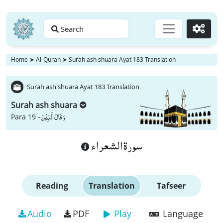
Search
Go
Home
➤
Al-Quran
➤
Surah ash shuara Ayat 183 Translation
Surah ash shuara Ayat 183 Translation
Surah ash shuara
وَ قَالَ الَّذِیْنَ
Para 19 -
سورة الشعراء
Reading
Translation
Tafseer
Audio
PDF
Play
Language