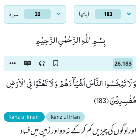
اٰياتها
سورۃ
26
183
بِسْمِ اللّٰهِ الرَّحْمٰنِ الرَّحِیْمِ
26.183
وَ لَا تَبْخَسُوا النَّاسَ اَشْیَآءَهُمْ وَ لَا تَعْثَوْا فِی الْاَرْضِ
مُفْسِدِیْنَۚ (183)
Kanz ul Iman
Kanz ul Irfan
اور لوگوں کی چیزیں کم کرکے نہ دو اور زمین میں فساد