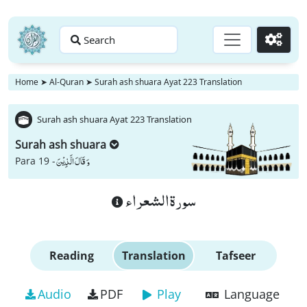
Search
Go
Home
➤
Al-Quran
➤
Surah ash shuara Ayat 223 Translation
Surah ash shuara Ayat 223 Translation
Surah ash shuara
وَ قَالَ الَّذِیْنَ
Para 19 -
سورة الشعراء
Reading
Translation
Tafseer
Audio
PDF
Play
Language