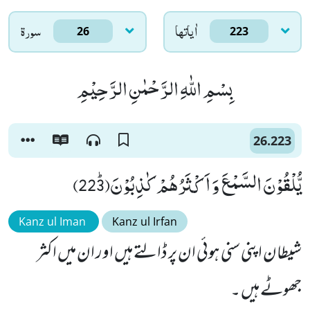
اٰياتها
سورۃ
26
223
بِسْمِ اللّٰهِ الرَّحْمٰنِ الرَّحِیْمِ
26.223
یُّلْقُوْنَ السَّمْعَ وَ اَكْثَرُهُمْ كٰذِبُوْنَﭤ(223)
Kanz ul Iman
Kanz ul Irfan
شیطان اپنی سنی ہوئی ان پر ڈالتے ہیں اور ان میں اکثر
جھوٹے ہیں ۔