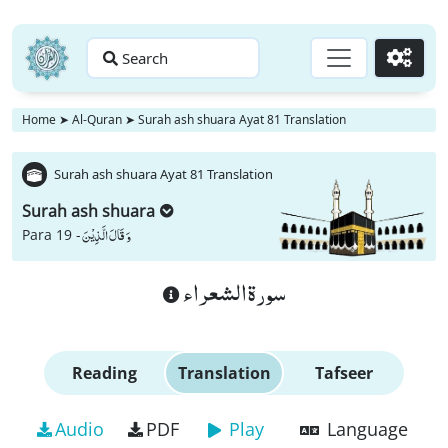
Search
Go
Home
➤
Al-Quran
➤
Surah ash shuara Ayat 81 Translation
Surah ash shuara Ayat 81 Translation
Surah ash shuara
وَ قَالَ الَّذِیْنَ
Para 19 -
سورة الشعراء
Reading
Translation
Tafseer
Audio
PDF
Play
Language