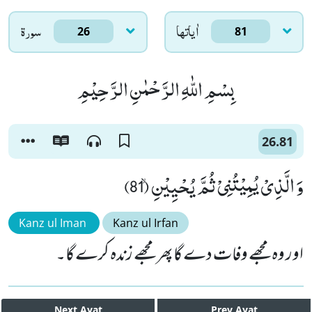
اٰياتها
سورۃ
26
81
بِسْمِ اللّٰهِ الرَّحْمٰنِ الرَّحِیْمِ
26.81
وَ الَّذِیْ یُمِیْتُنِیْ ثُمَّ یُحْیِیْنِۙ (81)
Kanz ul Iman
Kanz ul Irfan
اور وہ مجھے وفات دے گا پھر مجھے زندہ کرے گا۔
Next
Ayat
Prev
Ayat