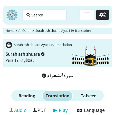
Search
Go
Home
➤
Al-Quran
➤
Surah ash shuara Ayat 149 Translation
Surah ash shuara Ayat 149 Translation
Surah ash shuara
وَ قَالَ الَّذِیْنَ
Para 19 -
سورة الشعراء
Reading
Translation
Tafseer
Audio
PDF
Play
Language