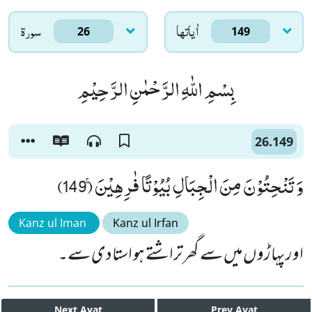
اٰياتها
سورۃ
26
149
بِسْمِ اللّٰهِ الرَّحْمٰنِ الرَّحِیْمِ
26.149
وَ تَنْحِتُوْنَ مِنَ الْجِبَالِ بُیُوْتًا فٰرِهِیْنَۚ (149)
Kanz ul Iman
Kanz ul Irfan
اور پہاڑوں میں سے گھر تراشتے ہو استادی سے۔
Next
Ayat
Prev
Ayat