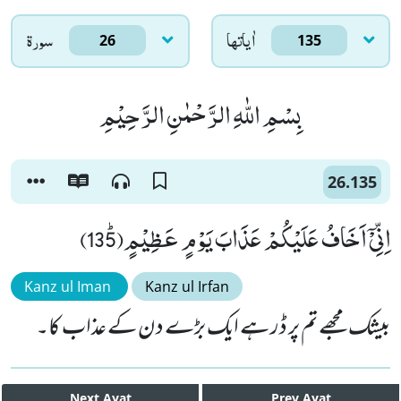
اٰياتها
سورۃ
26
135
بِسْمِ اللّٰهِ الرَّحْمٰنِ الرَّحِیْمِ
26.135
اِنِّیْۤ اَخَافُ عَلَیْكُمْ عَذَابَ یَوْمٍ عَظِیْمٍﭤ(135)
Kanz ul Iman
Kanz ul Irfan
بیشک مجھے تم پر ڈر ہے ایک بڑے دن کے عذاب کا۔
Next
Ayat
Prev
Ayat