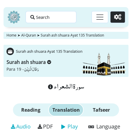
Search
Go
Home
➤
Al-Quran
➤
Surah ash shuara Ayat 135 Translation
Surah ash shuara Ayat 135 Translation
Surah ash shuara
وَ قَالَ الَّذِیْنَ
Para 19 -
سورة الشعراء
Reading
Translation
Tafseer
Audio
PDF
Play
Language