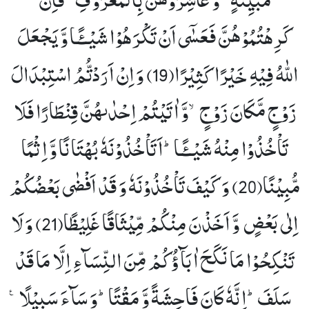
كَرِهْتُمُوْهُنَّ فَعَسٰۤى اَنْ تَكْرَهُوْا شَیْــٴًـا وَّ یَجْعَلَ
اللّٰهُ فِیْهِ خَیْرًا كَثِیْرًا(19)
وَ اِنْ اَرَدْتُّمُ اسْتِبْدَالَ
زَوْجٍ مَّكَانَ زَوْجٍۙ-وَّ اٰتَیْتُمْ اِحْدٰىهُنَّ قِنْطَارًا فَلَا
تَاْخُذُوْا مِنْهُ شَیْــٴًـاؕ-اَتَاْخُذُوْنَهٗ بُهْتَانًا وَّ اِثْمًا
مُّبِیْنًا(20)
وَ كَیْفَ تَاْخُذُوْنَهٗ وَ قَدْ اَفْضٰى بَعْضُكُمْ
اِلٰى بَعْضٍ وَّ اَخَذْنَ مِنْكُمْ مِّیْثَاقًا غَلِیْظًا(21)
وَ لَا
تَنْكِحُوْا مَا نَكَحَ اٰبَآؤُكُمْ مِّنَ النِّسَآءِ اِلَّا مَا قَدْ
سَلَفَؕ-اِنَّهٗ كَانَ فَاحِشَةً وَّ مَقْتًاؕ-وَ سَآءَ سَبِیْلًا۠