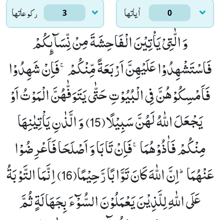
اٰياتها
ركوعاتها
3
0
وَ الّٰتِیْ یَاْتِیْنَ الْفَاحِشَةَ مِنْ نِّسَآىٕكُمْ
فَاسْتَشْهِدُوْا عَلَیْهِنَّ اَرْبَعَةً مِّنْكُمْۚ-فَاِنْ شَهِدُوْا
فَاَمْسِكُوْهُنَّ فِی الْبُیُوْتِ حَتّٰى یَتَوَفّٰهُنَّ الْمَوْتُ اَوْ
یَجْعَلَ اللّٰهُ لَهُنَّ سَبِیْلًا(15)
وَ الَّذٰنِ یَاْتِیٰنِهَا
مِنْكُمْ فَاٰذُوْهُمَاۚ-فَاِنْ تَابَا وَ اَصْلَحَا فَاَعْرِضُوْا
عَنْهُمَاؕ-اِنَّ اللّٰهَ كَانَ تَوَّابًا رَّحِیْمًا(16)
اِنَّمَا التَّوْبَةُ
عَلَى اللّٰهِ لِلَّذِیْنَ یَعْمَلُوْنَ السُّوْٓءَ بِجَهَالَةٍ ثُمَّ