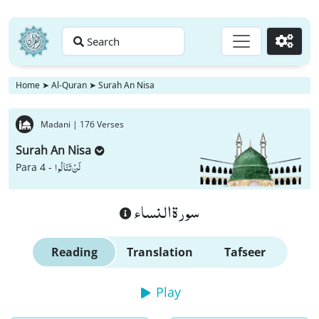
Search
Go
Home
➤
Al-Quran
➤
Surah An Nisa
Madani |
176 Verses
Surah An Nisa
لَنْ تَنَالُوا
Para 4 -
سورة النساء
Reading
Translation
Tafseer
Play