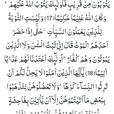
یَتُوْبُوْنَ مِنْ قَرِیْبٍ فَاُولٰٓىٕكَ یَتُوْبُ اللّٰهُ عَلَیْهِمْؕ-
وَ كَانَ اللّٰهُ عَلِیْمًا حَكِیْمًا(17)
وَ لَیْسَتِ التَّوْبَةُ
لِلَّذِیْنَ یَعْمَلُوْنَ السَّیِّاٰتِۚ-حَتّٰۤى اِذَا حَضَرَ
اَحَدَهُمُ الْمَوْتُ قَالَ اِنِّیْ تُبْتُ الْــٴٰـنَ وَ لَا الَّذِیْنَ
یَمُوْتُوْنَ وَ هُمْ كُفَّارٌؕ-اُولٰٓىٕكَ اَعْتَدْنَا لَهُمْ عَذَابًا
اَلِیْمًا(18)
یٰۤاَیُّهَا الَّذِیْنَ اٰمَنُوْا لَا یَحِلُّ لَكُمْ اَنْ
تَرِثُوا النِّسَآءَ كَرْهًاؕ-وَ لَا تَعْضُلُوْهُنَّ لِتَذْهَبُوْا
بِبَعْضِ مَاۤ اٰتَیْتُمُوْهُنَّ اِلَّاۤ اَنْ یَّاْتِیْنَ بِفَاحِشَةٍ
مُّبَیِّنَةٍۚ-وَ عَاشِرُوْهُنَّ بِالْمَعْرُوْفِۚ-فَاِنْ