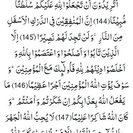
اَتُرِیْدُوْنَ اَنْ تَجْعَلُوْا لِلّٰهِ عَلَیْكُمْ سُلْطٰنًا
مُّبِیْنًا(144)
اِنَّ الْمُنٰفِقِیْنَ فِی الدَّرْكِ الْاَسْفَلِ
مِنَ النَّارِۚ-وَ لَنْ تَجِدَ لَهُمْ نَصِیْرًاۙ (145)
اِلَّا
الَّذِیْنَ تَابُوْا وَ اَصْلَحُوْا وَ اعْتَصَمُوْا بِاللّٰهِ وَ
اَخْلَصُوْا دِیْنَهُمْ لِلّٰهِ فَاُولٰٓىٕكَ مَعَ الْمُؤْمِنِیْنَؕ-وَ
سَوْفَ یُؤْتِ اللّٰهُ الْمُؤْمِنِیْنَ اَجْرًا عَظِیْمًا(146)
مَا
یَفْعَلُ اللّٰهُ بِعَذَابِكُمْ اِنْ شَكَرْتُمْ وَ اٰمَنْتُمْؕ-وَ
كَانَ اللّٰهُ شَاكِرًا عَلِیْمًا(147)
لَا یُحِبُّ اللّٰهُ الْجَهْرَ
بِالسُّوْٓءِ مِنَ الْقَوْلِ اِلَّا مَنْ ظُلِمَؕ-وَ كَانَ اللّٰهُ