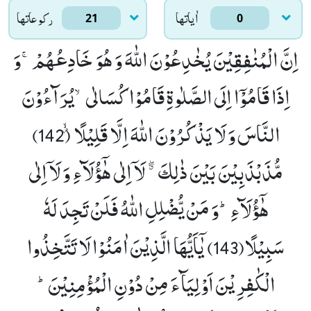
اٰياتها
ركوعاتها
21
0
اِنَّ الْمُنٰفِقِیْنَ یُخٰدِعُوْنَ اللّٰهَ وَ هُوَ خَادِعُهُمْۚ-وَ
اِذَا قَامُوْۤا اِلَى الصَّلٰوةِ قَامُوْا كُسَالٰىۙ-یُرَآءُوْنَ
النَّاسَ وَ لَا یَذْكُرُوْنَ اللّٰهَ اِلَّا قَلِیْلًا٘ۙ (142)
مُّذَبْذَبِیْنَ بَیْنَ ذٰلِكَ ﳓ لَاۤ اِلٰى هٰۤؤُلَآءِ وَ لَاۤ اِلٰى
هٰۤؤُلَآءِؕ-وَ مَنْ یُّضْلِلِ اللّٰهُ فَلَنْ تَجِدَ لَهٗ
سَبِیْلًا(143)
یٰۤاَیُّهَا الَّذِیْنَ اٰمَنُوْا لَا تَتَّخِذُوا
الْكٰفِرِیْنَ اَوْلِیَآءَ مِنْ دُوْنِ الْمُؤْمِنِیْنَؕ-