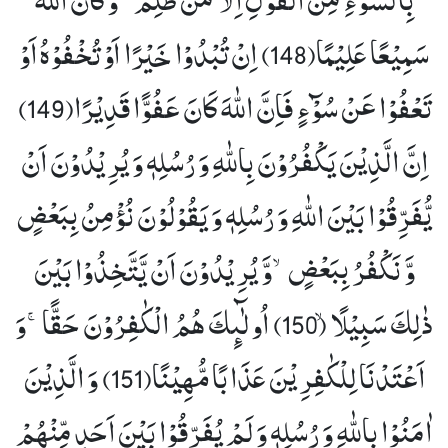
سَمِیْعًا عَلِیْمًا(148)
اِنْ تُبْدُوْا خَیْرًا اَوْ تُخْفُوْهُ اَوْ
تَعْفُوْا عَنْ سُوْٓءٍ فَاِنَّ اللّٰهَ كَانَ عَفُوًّا قَدِیْرًا(149)
اِنَّ الَّذِیْنَ یَكْفُرُوْنَ بِاللّٰهِ وَ رُسُلِهٖ وَ یُرِیْدُوْنَ اَنْ
یُّفَرِّقُوْا بَیْنَ اللّٰهِ وَ رُسُلِهٖ وَ یَقُوْلُوْنَ نُؤْمِنُ بِبَعْضٍ
وَّ نَكْفُرُ بِبَعْضٍۙ-وَّ یُرِیْدُوْنَ اَنْ یَّتَّخِذُوْا بَیْنَ
ذٰلِكَ سَبِیْلًاۙ (150)
اُولٰٓىٕكَ هُمُ الْكٰفِرُوْنَ حَقًّاۚ-وَ
اَعْتَدْنَا لِلْكٰفِرِیْنَ عَذَابًا مُّهِیْنًا(151)
وَ الَّذِیْنَ
اٰمَنُوْا بِاللّٰهِ وَ رُسُلِهٖ وَ لَمْ یُفَرِّقُوْا بَیْنَ اَحَدٍ مِّنْهُمْ