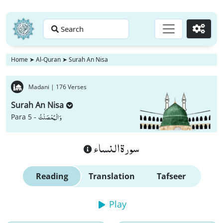
Search
Go
Home
➤
Al-Quran
➤
Surah An Nisa
Madani |
176 Verses
Surah An Nisa
وَ الْمُحْصَنٰتُ
Para 5 -
سورة النساء
Reading
Translation
Tafseer
Play