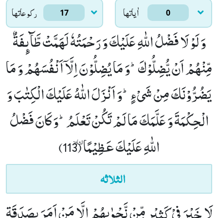
اٰياتها
ركوعاتها
17
0
وَ لَوْ لَا فَضْلُ اللّٰهِ عَلَیْكَ وَ رَحْمَتُهٗ لَهَمَّتْ طَّآىٕفَةٌ
مِّنْهُمْ اَنْ یُّضِلُّوْكَؕ-وَ مَا یُضِلُّوْنَ اِلَّاۤ اَنْفُسَهُمْ وَ مَا
یَضُرُّوْنَكَ مِنْ شَیْءٍؕ-وَ اَنْزَلَ اللّٰهُ عَلَیْكَ الْكِتٰبَ وَ
الْحِكْمَةَ وَ عَلَّمَكَ مَا لَمْ تَكُنْ تَعْلَمُؕ-وَ كَانَ فَضْلُ
اللّٰهِ عَلَیْكَ عَظِیْمًاٝ (113)
الثلاثہ
لَا خَیْرَ فِیْ كَثِیْرٍ مِّنْ نَّجْوٰىهُمْ اِلَّا مَنْ اَمَرَ بِصَدَقَةٍ