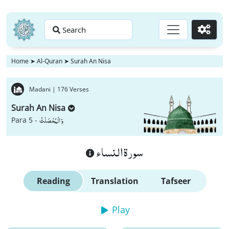
Search
Go
Home
➤
Al-Quran
➤
Surah An Nisa
Madani |
176 Verses
Surah An Nisa
وَ الْمُحْصَنٰتُ
Para 5 -
سورة النساء
Reading
Translation
Tafseer
Play