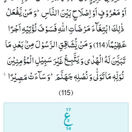
اَوْ مَعْرُوْفٍ اَوْ اِصْلَاحٍۭ بَیْنَ النَّاسِؕ-وَ مَنْ یَّفْعَلْ
ذٰلِكَ ابْتِغَآءَ مَرْضَاتِ اللّٰهِ فَسَوْفَ نُؤْتِیْهِ اَجْرًا
عَظِیْمًا(114)
وَ مَنْ یُّشَاقِقِ الرَّسُوْلَ مِنْۢ بَعْدِ مَا
تَبَیَّنَ لَهُ الْهُدٰى وَ یَتَّبِـعْ غَیْرَ سَبِیْلِ الْمُؤْمِنِیْنَ
نُوَلِّهٖ مَا تَوَلّٰى وَ نُصْلِهٖ جَهَنَّمَؕ-وَ سَآءَتْ مَصِیْرًا۠
(115)
17
3
14