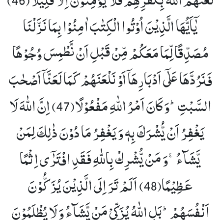
یٰۤاَیُّهَا الَّذِیْنَ اُوْتُوا الْكِتٰبَ اٰمِنُوْا بِمَا نَزَّلْنَا
مُصَدِّقًا لِّمَا مَعَكُمْ مِّنْ قَبْلِ اَنْ نَّطْمِسَ وُجُوْهًا
فَنَرُدَّهَا عَلٰۤى اَدْبَارِهَاۤ اَوْ نَلْعَنَهُمْ كَمَا لَعَنَّاۤ اَصْحٰبَ
السَّبْتِؕ-وَ كَانَ اَمْرُ اللّٰهِ مَفْعُوْلًا(47)
اِنَّ اللّٰهَ لَا
یَغْفِرُ اَنْ یُّشْرَكَ بِهٖ وَ یَغْفِرُ مَا دُوْنَ ذٰلِكَ لِمَنْ
یَّشَآءُۚ-وَ مَنْ یُّشْرِكْ بِاللّٰهِ فَقَدِ افْتَرٰۤى اِثْمًا
عَظِیْمًا(48)
اَلَمْ تَرَ اِلَى الَّذِیْنَ یُزَكُّوْنَ
اَنْفُسَهُمْؕ-بَلِ اللّٰهُ یُزَكِّیْ مَنْ یَّشَآءُ وَ لَا یُظْلَمُوْنَ