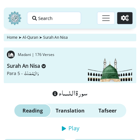
Search
Go
Home
➤
Al-Quran
➤
Surah An Nisa
Madani |
176 Verses
Surah An Nisa
وَ الْمُحْصَنٰتُ
Para 5 -
سورة النساء
Reading
Translation
Tafseer
Play