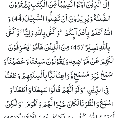
اِلَى الَّذِیْنَ اُوْتُوْا نَصِیْبًا مِّنَ الْكِتٰبِ یَشْتَرُوْنَ
الضَّلٰلَةَ وَ یُرِیْدُوْنَ اَنْ تَضِلُّوا السَّبِیْلَﭤ(44)
وَ
اللّٰهُ اَعْلَمُ بِاَعْدَآىٕكُمْؕ-وَ كَفٰى بِاللّٰهِ وَلِیًّا ﱪ وَّ كَفٰى
بِاللّٰهِ نَصِیْرًا(45)
مِنَ الَّذِیْنَ هَادُوْا یُحَرِّفُوْنَ
الْكَلِمَ عَنْ مَّوَاضِعِهٖ وَ یَقُوْلُوْنَ سَمِعْنَا وَ عَصَیْنَا وَ
اسْمَعْ غَیْرَ مُسْمَعٍ وَّ رَاعِنَا لَیًّۢا بِاَلْسِنَتِهِمْ وَ طَعْنًا
فِی الدِّیْنِؕ-وَ لَوْ اَنَّهُمْ قَالُوْا سَمِعْنَا وَ اَطَعْنَا وَ
اسْمَعْ وَ انْظُرْنَا لَكَانَ خَیْرًا لَّهُمْ وَ اَقْوَمَۙ-وَ لٰـكِنْ
لَّعَنَهُمُ اللّٰهُ بِكُفْرِهِمْ فَلَا یُؤْمِنُوْنَ اِلَّا قَلِیْلًا(46)