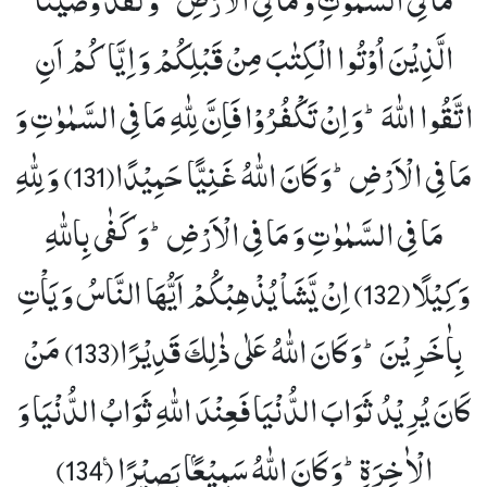
الَّذِیْنَ اُوْتُوا الْكِتٰبَ مِنْ قَبْلِكُمْ وَ اِیَّاكُمْ اَنِ
اتَّقُوا اللّٰهَؕ-وَ اِنْ تَكْفُرُوْا فَاِنَّ لِلّٰهِ مَا فِی السَّمٰوٰتِ وَ
مَا فِی الْاَرْضِؕ-وَ كَانَ اللّٰهُ غَنِیًّا حَمِیْدًا(131)
وَ لِلّٰهِ
مَا فِی السَّمٰوٰتِ وَ مَا فِی الْاَرْضِؕ-وَ كَفٰى بِاللّٰهِ
وَكِیْلًا(132)
اِنْ یَّشَاْ یُذْهِبْكُمْ اَیُّهَا النَّاسُ وَ یَاْتِ
بِاٰخَرِیْنَؕ-وَ كَانَ اللّٰهُ عَلٰى ذٰلِكَ قَدِیْرًا(133)
مَنْ
كَانَ یُرِیْدُ ثَوَابَ الدُّنْیَا فَعِنْدَ اللّٰهِ ثَوَابُ الدُّنْیَا وَ
الْاٰخِرَةِؕ-وَ كَانَ اللّٰهُ سَمِیْعًۢا بَصِیْرًا۠ (134)