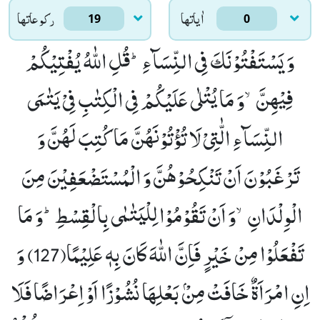
اٰياتها
ركوعاتها
19
0
وَ یَسْتَفْتُوْنَكَ فِی النِّسَآءِؕ-قُلِ اللّٰهُ یُفْتِیْكُمْ
فِیْهِنَّۙ-وَ مَا یُتْلٰى عَلَیْكُمْ فِی الْكِتٰبِ فِیْ یَتٰمَى
النِّسَآءِ الّٰتِیْ لَا تُؤْتُوْنَهُنَّ مَا كُتِبَ لَهُنَّ وَ
تَرْغَبُوْنَ اَنْ تَنْكِحُوْهُنَّ وَ الْمُسْتَضْعَفِیْنَ مِنَ
الْوِلْدَانِۙ-وَ اَنْ تَقُوْمُوْا لِلْیَتٰمٰى بِالْقِسْطِؕ-وَ مَا
تَفْعَلُوْا مِنْ خَیْرٍ فَاِنَّ اللّٰهَ كَانَ بِهٖ عَلِیْمًا(127)
وَ
اِنِ امْرَاَةٌ خَافَتْ مِنْۢ بَعْلِهَا نُشُوْزًا اَوْ اِعْرَاضًا فَلَا