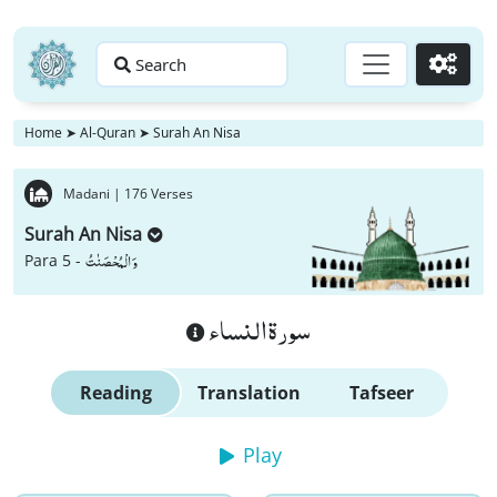
Search
Go
Home
➤
Al-Quran
➤
Surah An Nisa
Madani |
176 Verses
Surah An Nisa
وَ الْمُحْصَنٰتُ
Para 5 -
سورة النساء
Reading
Translation
Tafseer
Play