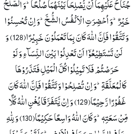
جُنَاحَ عَلَیْهِمَاۤ اَنْ یُّصْلِحَا بَیْنَهُمَا صُلْحًاؕ-وَ الصُّلْحُ
خَیْرٌؕ-وَ اُحْضِرَتِ الْاَنْفُسُ الشُّحَّؕ-وَ اِنْ تُحْسِنُوْا
وَ تَتَّقُوْا فَاِنَّ اللّٰهَ كَانَ بِمَا تَعْمَلُوْنَ خَبِیْرًا(128)
وَ
لَنْ تَسْتَطِیْعُوْۤا اَنْ تَعْدِلُوْا بَیْنَ النِّسَآءِ وَ لَوْ
حَرَصْتُمْ فَلَا تَمِیْلُوْا كُلَّ الْمَیْلِ فَتَذَرُوْهَا
كَالْمُعَلَّقَةِؕ-وَ اِنْ تُصْلِحُوْا وَ تَتَّقُوْا فَاِنَّ اللّٰهَ كَانَ
غَفُوْرًا رَّحِیْمًا(129)
وَ اِنْ یَّتَفَرَّقَا یُغْنِ اللّٰهُ كُلًّا
مِّنْ سَعَتِهٖؕ-وَ كَانَ اللّٰهُ وَاسِعًا حَكِیْمًا(130)
وَ لِلّٰهِ
مَا فِی السَّمٰوٰتِ وَ مَا فِی الْاَرْضِؕ-وَ لَقَدْ وَصَّیْنَا